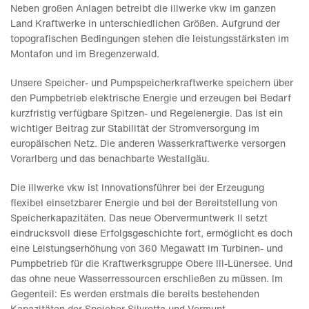
Neben großen Anlagen betreibt die illwerke vkw im ganzen
Land Kraftwerke in unterschiedlichen Größen. Aufgrund der
topografischen Bedingungen stehen die leistungsstärksten im
Montafon und im Bregenzerwald.
Unsere Speicher- und Pumpspeicherkraftwerke speichern über
den Pumpbetrieb elektrische Energie und erzeugen bei Bedarf
kurzfristig verfügbare Spitzen- und Regelenergie. Das ist ein
wichtiger Beitrag zur Stabilität der Stromversorgung im
europäischen Netz. Die anderen Wasserkraftwerke versorgen
Vorarlberg und das benachbarte Westallgäu.
Die illwerke vkw ist Innovationsführer bei der Erzeugung
flexibel einsetzbarer Energie und bei der Bereitstellung von
Speicherkapazitäten. Das neue Obervermuntwerk II setzt
eindrucksvoll diese Erfolgsgeschichte fort, ermöglicht es doch
eine Leistungserhöhung von 360 Megawatt im Turbinen- und
Pumpbetrieb für die Kraftwerksgruppe Obere Ill-Lünersee. Und
das ohne neue Wasserressourcen erschließen zu müssen. Im
Gegenteil: Es werden erstmals die bereits bestehenden
Kapazitäten der Speicher Silvretta und Vermunt